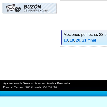
Mociones por fecha: 22 pa
18
,
19
,
20
,
21
,
final
Ayuntamiento de Granada. Todos los Derechos Reservados.
Plaza del Carmen,18071 Granada
|
958 539 697