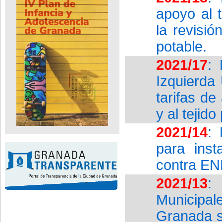
apoyo al 
la revisió
potable.
2021/17
:
Izquierda 
tarifas d
y al tejid
2021/14
: 
para inst
contra E
2021/13
:
Municipal
Granada s