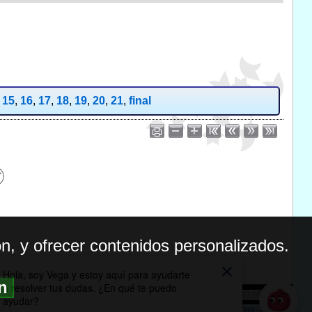
,
15
,
16
,
17
,
18
,
19
,
20
,
21
,
final
n, y ofrecer contenidos personalizados.
ón
BILIDAD
ICA DE PRIVACIDAD