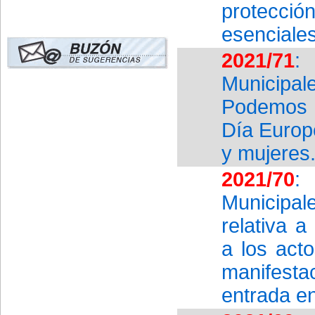
protecci
esenciales
2021/71
:
Municipa
Podemos I
Día Europe
y mujeres
2021/70
:
Municipal
relativa 
a los act
manifest
entrada en