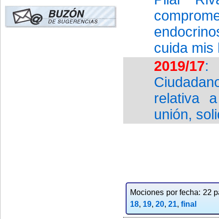
compromet
endocrin
cuida mis
2019/17
:
Ciudadan
relativa
unión, so
Mociones por fecha: 22 pa
18
,
19
,
20
,
21
,
final