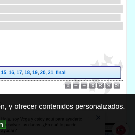
,
15
,
16
,
17
,
18
,
19
,
20
,
21
,
final
n, y ofrecer contenidos personalizados.
ón
BILIDAD
ICA DE PRIVACIDAD