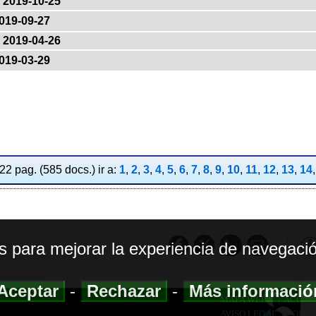
2019-10-25
019-09-27
2019-04-26
019-03-29
2 pag. (585 docs.) ir a:
1
,
2
,
3
,
4
,
5
,
6
,
7
,
8
,
9
,
10
,
11
,
12
,
13
,
14
os para mejorar la experiencia de navegació
Aceptar
-
Rechazar
-
Más informaci
MAPA WEB
|
ACCESI
AVISO LEGAL
|
POLIT