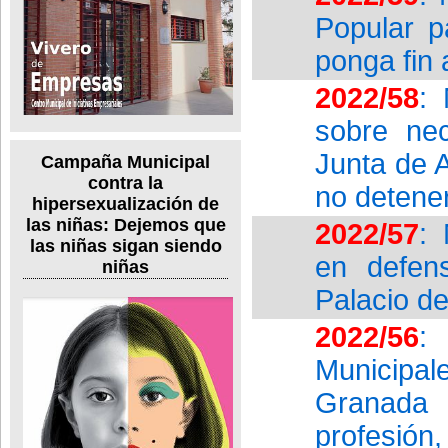
Popular p
ponga fin 
2022/58
: 
sobre nec
Junta de 
Campaña Municipal
contra la
no detener
hipersexualización de
las niñas: Dejemos que
2022/57
: 
las niñas sigan siendo
en defen
niñas
Palacio d
2022/56
:
Municipa
Granada 
profesión,