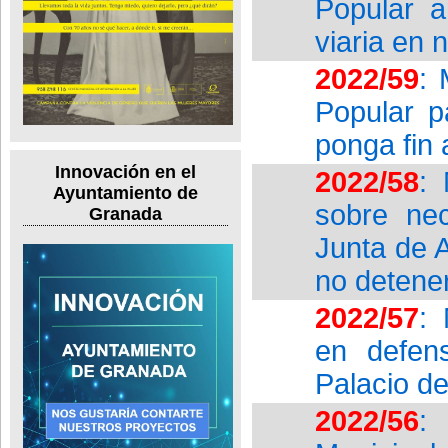
Popular a
viaria en 
2022/59
: 
Popular p
ponga fin 
Innovación en el
2022/58
: 
Ayuntamiento de
sobre nec
Granada
Junta de 
no detener
2022/57
: 
en defen
Palacio d
2022/56
: