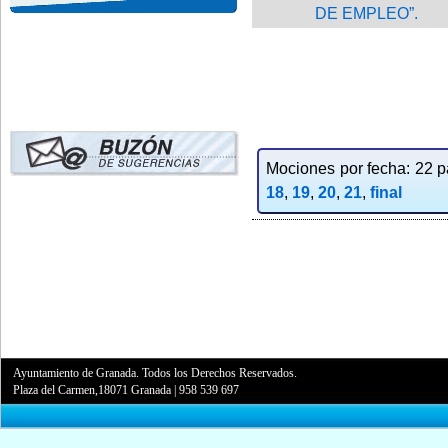
DE EMPLEO”.
Mociones por fecha: 22 pa
18
,
19
,
20
,
21
,
final
Ayuntamiento de Granada. Todos los Derechos Reservados.
Plaza del Carmen,18071 Granada
|
958 539 697