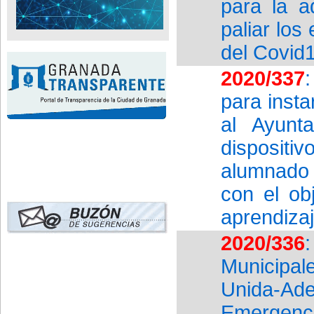
para la a
paliar los
del Covid
2020/337
para insta
al Ayunt
dispositiv
alumnado 
con el obj
aprendizaj
2020/336
Municipa
Unida-Ade
Emergenci