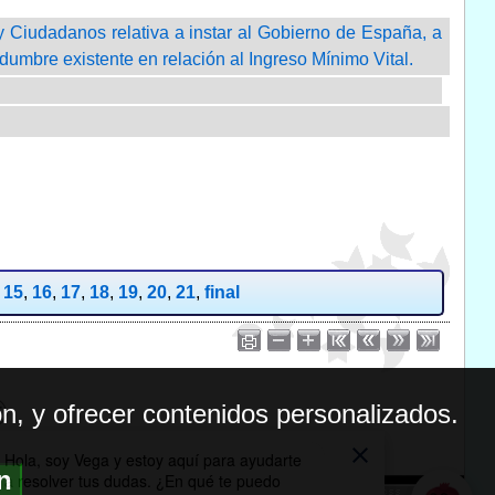
y Ciudadanos relativa a instar al Gobierno de España, a
idumbre existente en relación al Ingreso Mínimo Vital.
,
15
,
16
,
17
,
18
,
19
,
20
,
21
,
final
n, y ofrecer contenidos personalizados.
ón
BILIDAD