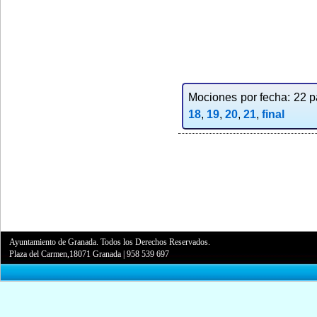
Mociones por fecha: 22 pa
18
,
19
,
20
,
21
,
final
Ayuntamiento de Granada. Todos los Derechos Reservados.
Plaza del Carmen,18071 Granada
|
958 539 697