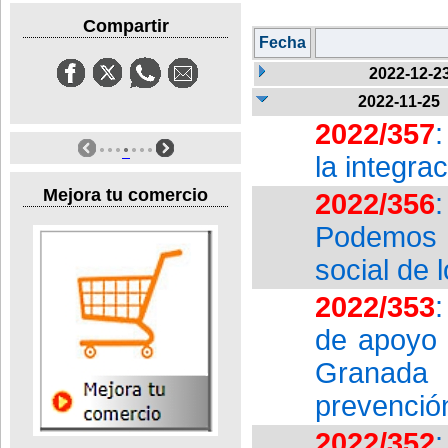
Compartir
Fecha
2022-12-2
2022-11-25
2022/357
la integra
Mejora tu comercio
2022/356
Podemos 
social de l
2022/353
de apoyo 
Granada 
prevenció
2022/352