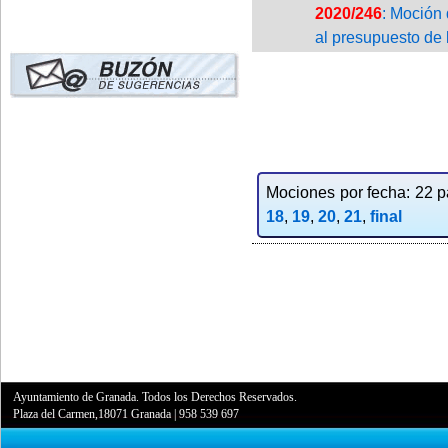
2020/246
: Moción 
al presupuesto de
Mociones por fecha: 22 pa
18
,
19
,
20
,
21
,
final
Ayuntamiento de Granada. Todos los Derechos Reservados.
Plaza del Carmen,18071 Granada
|
958 539 697