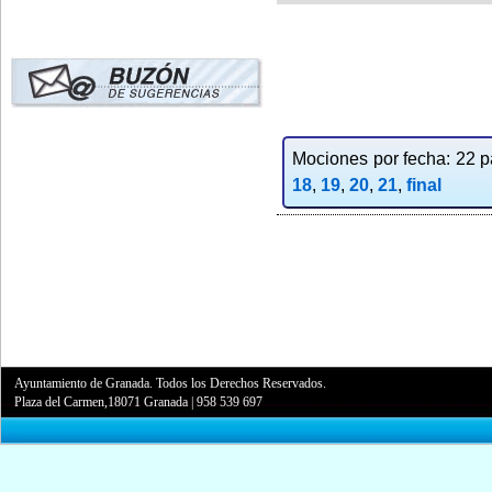
Mociones por fecha: 22 pa
18
,
19
,
20
,
21
,
final
Ayuntamiento de Granada. Todos los Derechos Reservados.
Plaza del Carmen,18071 Granada
|
958 539 697