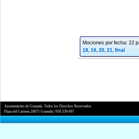
Mociones por fecha: 22 pa
18
,
19
,
20
,
21
,
final
Ayuntamiento de Granada. Todos los Derechos Reservados.
Plaza del Carmen,18071 Granada
|
958 539 697