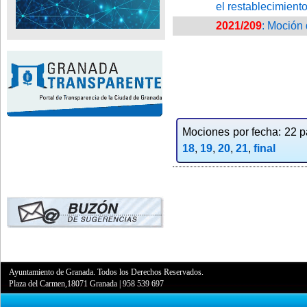
el restablecimient
2021/209
: Moción 
Mociones por fecha: 22 pa
18
,
19
,
20
,
21
,
final
Ayuntamiento de Granada. Todos los Derechos Reservados.
Plaza del Carmen,18071 Granada
|
958 539 697