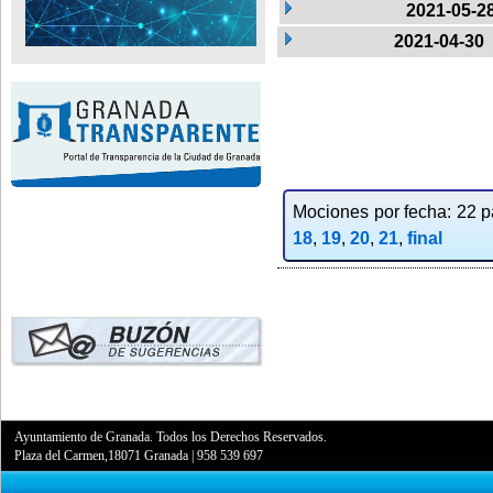
2021-05-2
2021-04-30
Mociones por fecha: 22 pa
18
,
19
,
20
,
21
,
final
Ayuntamiento de Granada. Todos los Derechos Reservados.
Plaza del Carmen,18071 Granada
|
958 539 697