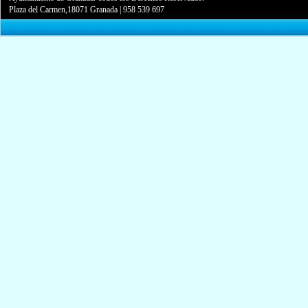
Plaza del Carmen,18071 Granada
|
958 539 697