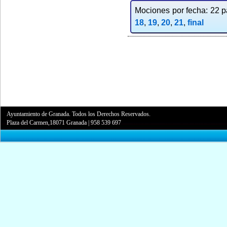
Mociones por fecha: 22 pa
18
,
19
,
20
,
21
,
final
Ayuntamiento de Granada. Todos los Derechos Reservados.
Plaza del Carmen,18071 Granada
|
958 539 697