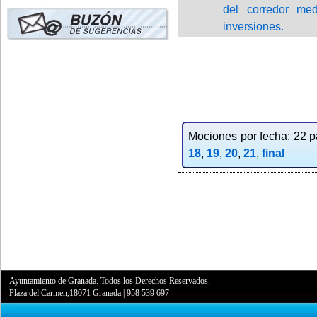
del corredor me
inversiones.
Mociones por fecha: 22 pa
18
,
19
,
20
,
21
,
final
Ayuntamiento de Granada. Todos los Derechos Reservados.
Plaza del Carmen,18071 Granada
|
958 539 697