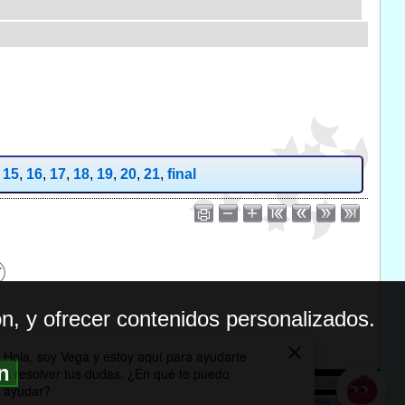
,
15
,
16
,
17
,
18
,
19
,
20
,
21
,
final
n, y ofrecer contenidos personalizados.
ón
BILIDAD
ICA DE PRIVACIDAD