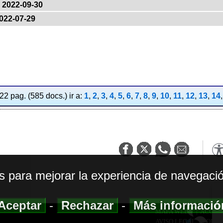
2022-09-30
022-07-29
2 pag. (585 docs.) ir a:
1
,
2
,
3
,
4
,
5
,
6
,
7
,
8
,
9
,
10
,
11
,
12
,
13
,
14
os para mejorar la experiencia de navegació
Aceptar
-
Rechazar
-
Más informaci
MAPA WEB
|
ACCESI
AVISO LEGAL
|
POLIT