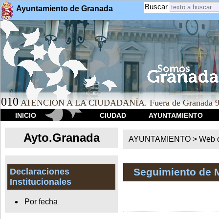
Buscar
Ayuntamiento de Granada
010
ATENCION A LA CIUDADANÍA. Fuera de Granada 9
INICIO
CIUDAD
AYUNTAMIENTO
Ayto.Granada
AYUNTAMIENTO > Web of
Seguimiento de 
Declaraciones
Institucionales
Por fecha