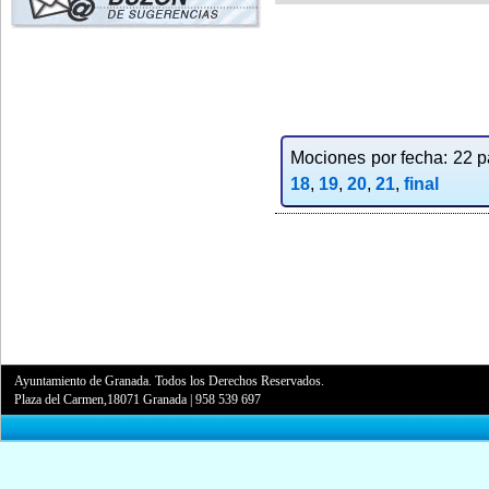
Mociones por fecha: 22 pa
18
,
19
,
20
,
21
,
final
Ayuntamiento de Granada. Todos los Derechos Reservados.
Plaza del Carmen,18071 Granada
|
958 539 697