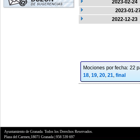
2023-02-24
2023-01-2
2022-12-23
Mociones por fecha: 22 pa
18
,
19
,
20
,
21
,
final
Ayuntamiento de Granada. Todos los Derechos Reservados.
Plaza del Carmen,18071 Granada
|
958 539 697