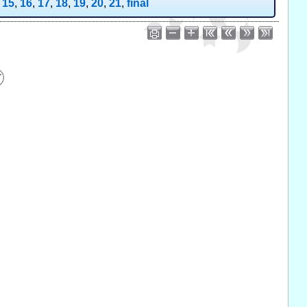
,
15
,
16
,
17
,
18
,
19
,
20
,
21
,
final