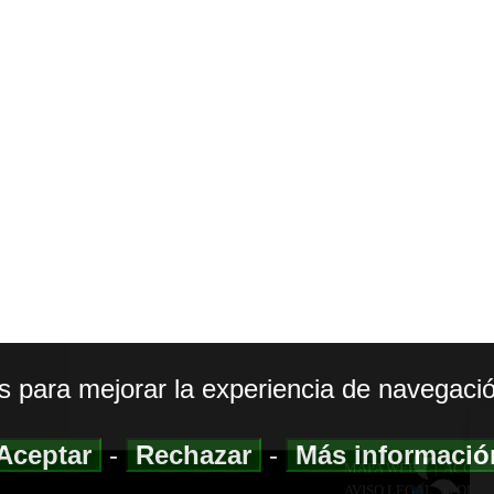
os para mejorar la experiencia de navegació
Aceptar
-
Rechazar
-
Más informaci
MAPA WEB
|
ACCESI
AVISO LEGAL
|
POLIT