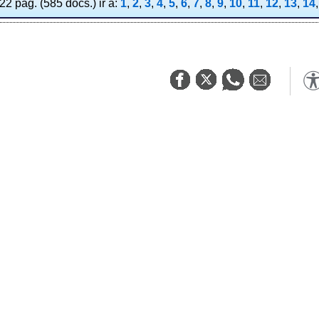
2 pag. (585 docs.) ir a:
1
,
2
,
3
,
4
,
5
,
6
,
7
,
8
,
9
,
10
,
11
,
12
,
13
,
14