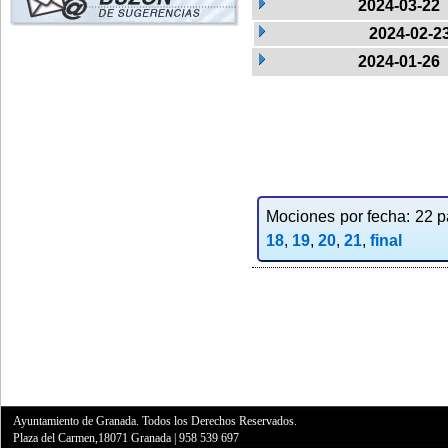
2024-03-22
2024-02-2
2024-01-26
Mociones por fecha: 22 pa
18
,
19
,
20
,
21
,
final
Ayuntamiento de Granada. Todos los Derechos Reservados.
Plaza del Carmen,18071 Granada
|
958 539 697