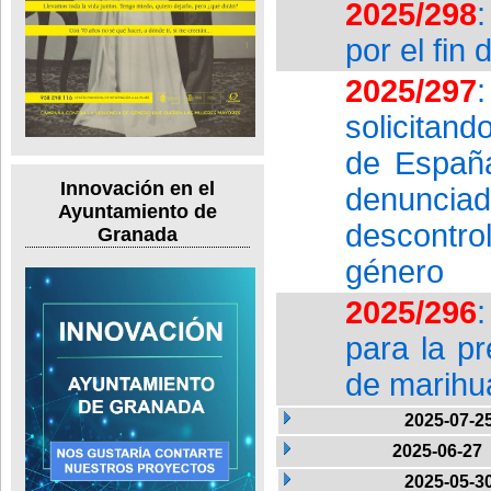
2025/298
por el fin
2025/297
solicitand
de España
Innovación en el
denuncia
Ayuntamiento de
descontro
Granada
género
2025/296
para la pr
de marihua
2025-07-2
2025-06-27
2025-05-3