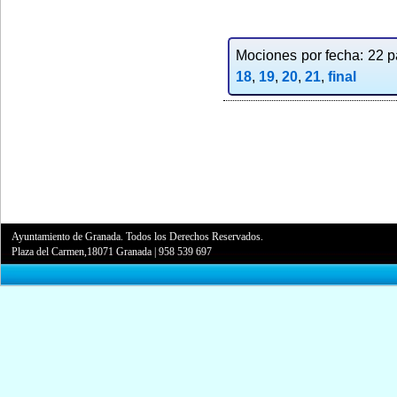
Mociones por fecha: 22 pa
18
,
19
,
20
,
21
,
final
Ayuntamiento de Granada. Todos los Derechos Reservados.
Plaza del Carmen,18071 Granada
|
958 539 697