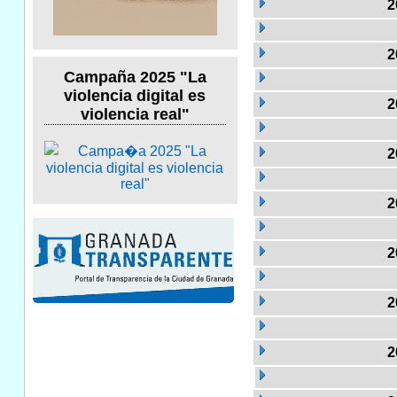
2
2
Campaña 2025 "La
violencia digital es
2
violencia real"
2
2
2
2
2