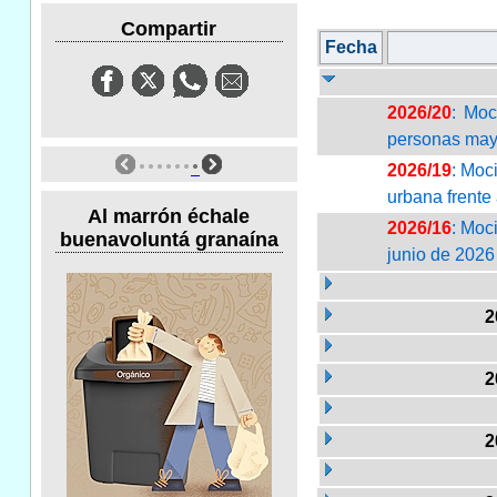
Compartir
Fecha
2026/20
: Moc
personas may
2026/19
: Moc
urbana frente 
Al marrón échale
2026/16
: Moc
buenavoluntá granaína
junio de 2026
2
2
2