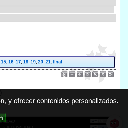
,
15
,
16
,
17
,
18
,
19
,
20
,
21
,
final
n, y ofrecer contenidos personalizados.
ón
BILIDAD
ICA DE PRIVACIDAD