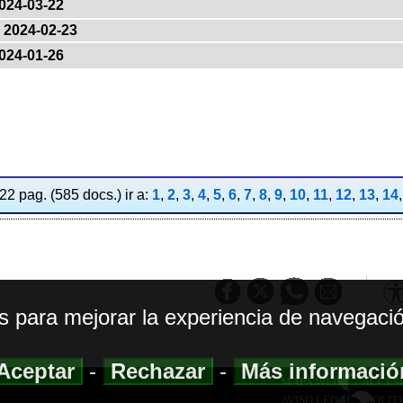
024-03-22
2024-02-23
024-01-26
2 pag. (585 docs.) ir a:
1
,
2
,
3
,
4
,
5
,
6
,
7
,
8
,
9
,
10
,
11
,
12
,
13
,
14
os para mejorar la experiencia de navegació
Aceptar
-
Rechazar
-
Más informaci
MAPA WEB
|
ACCESI
AVISO LEGAL
|
POLIT