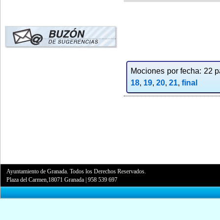
Mociones por fecha: 22 pa
18
,
19
,
20
,
21
,
final
Ayuntamiento de Granada. Todos los Derechos Reservados.
Plaza del Carmen,18071 Granada
|
958 539 697