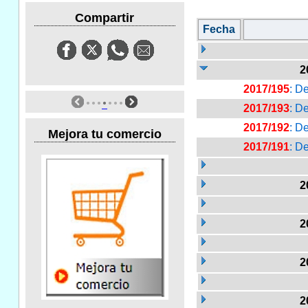
Compartir
Fecha
2
2017/195
: D
2017/193
: D
2017/192
: D
Mejora tu comercio
2017/191
: De
2
2
2
2