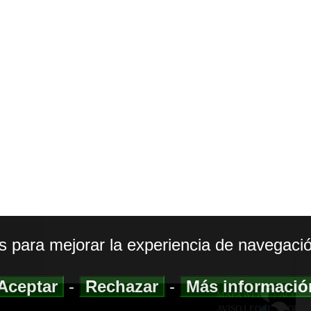
os para mejorar la experiencia de navegació
Aceptar
-
Rechazar
-
Más informaci
MAPA WEB
|
ACCESI
AVISO LEGAL
|
POLIT