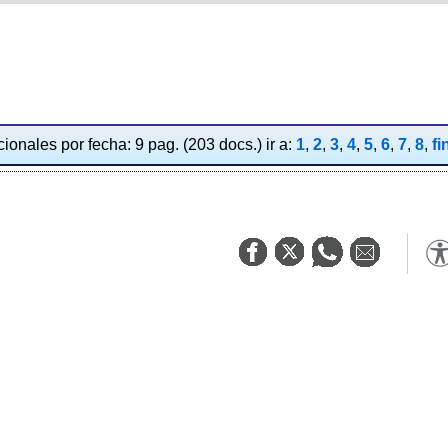
ionales por fecha: 9 pag. (203 docs.) ir a:
1
,
2
,
3
,
4
,
5
,
6
,
7
,
8
,
fi