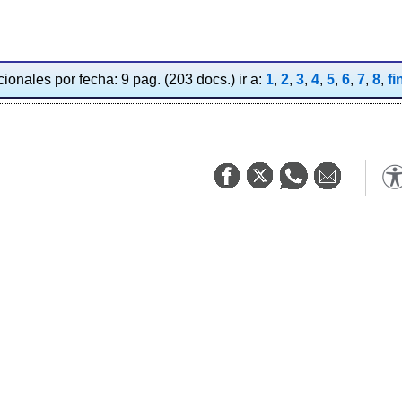
ionales por fecha: 9 pag. (203 docs.) ir a:
1
,
2
,
3
,
4
,
5
,
6
,
7
,
8
,
fi