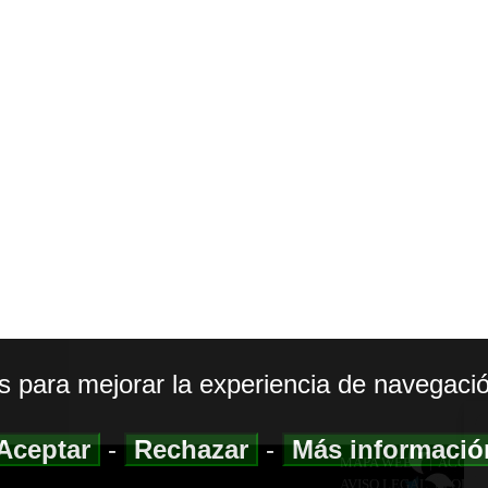
os para mejorar la experiencia de navegació
Aceptar
-
Rechazar
-
Más informaci
MAPA WEB
|
ACCESI
AVISO LEGAL
|
POLIT