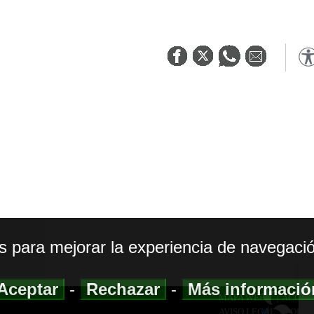
os para mejorar la experiencia de navegació
Aceptar
-
Rechazar
-
Más informaci
MAPA WEB
|
ACCESI
AVISO LEGAL
|
POLIT