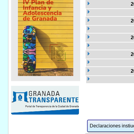
2
2
2
2
2
Declaraciones instiuc