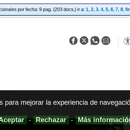
ionales por fecha: 9 pag. (203 docs.) ir a:
1
,
2
,
3
,
4
,
5
,
6
,
7
,
8
,
fi
os para mejorar la experiencia de navegació
Aceptar
-
Rechazar
-
Más informaci
MAPA WEB
|
ACCESI
AVISO LEGAL
|
POLIT