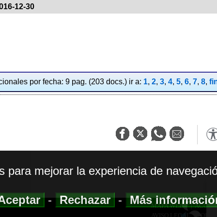
016-12-30
ionales por fecha: 9 pag. (203 docs.) ir a:
1
,
2
,
3
,
4
,
5
,
6
,
7
,
8
,
fi
os para mejorar la experiencia de navegació
Aceptar
-
Rechazar
-
Más informaci
MAPA WEB
|
ACCESI
AVISO LEGAL
|
POLIT