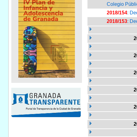
Colegio Públ
2018/154
: De
2018/153
: De
2
2
2
2
2
2