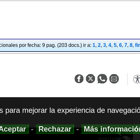
ionales por fecha: 9 pag. (203 docs.) ir a:
1
,
2
,
3
,
4
,
5
,
6
,
7
,
8
,
fi
os para mejorar la experiencia de navegació
Aceptar
-
Rechazar
-
Más informaci
MAPA WEB
|
ACCESI
AVISO LEGAL
|
POLIT