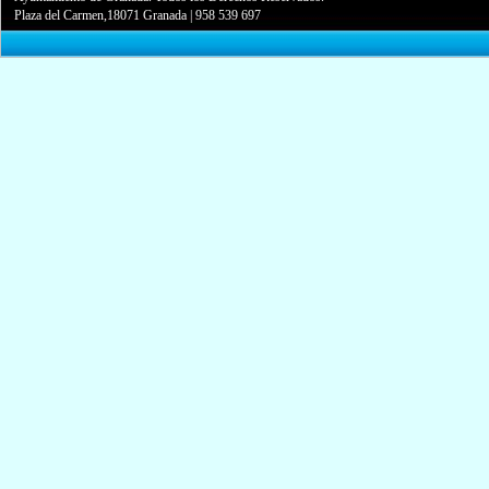
Plaza del Carmen,18071 Granada
|
958 539 697