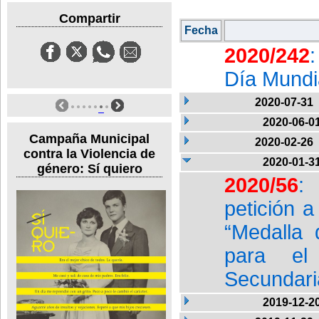
Compartir
Fecha
2020/242
:
Día Mundia
2020-07-31
2020-06-0
Campaña Municipal
2020-02-26
contra la Violencia de
2020-01-3
género: Sí quiero
2020/56
: 
petición 
“Medalla 
para el 
Secundari
2019-12-2