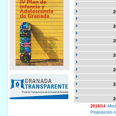
2
2
2
2
2
2
2
2018/14
: Moc
Proposición n