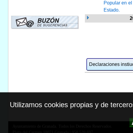
Popular en el
Estado.
2
Declaraciones instiuc
Utilizamos cookies propias y de tercer
Ayuntamiento de Granada. Todos los Derechos Reservados.
Plaza del Carmen,18071 Granada
|
958 539 697