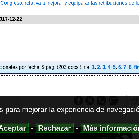
 Congreso, relativa a mejorar y equiparar las retribuciones de
017-12-22
ionales por fecha: 9 pag. (203 docs.) ir a:
1
,
2
,
3
,
4
,
5
,
6
,
7
,
8
,
fi
os para mejorar la experiencia de navegació
Aceptar
-
Rechazar
-
Más informaci
MAPA WEB
|
ACCESI
AVISO LEGAL
|
POLIT