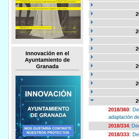
2
2
2
Innovación en el
Ayuntamiento de
Granada
2
2
2
2018/360
: De
adaptación de
2018/334
: De
2018/333
: De