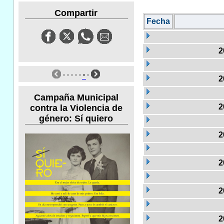
Compartir
Fecha
2
2
Campaña Municipal
2
contra la Violencia de
género: Sí quiero
2
2
2
2