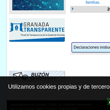
familias.
2
Declaraciones instiuc
Utilizamos cookies propias y de tercer
Ayuntamiento de Granada. Todos los Derechos Reservados.
Plaza del Carmen,18071 Granada
|
958 539 697