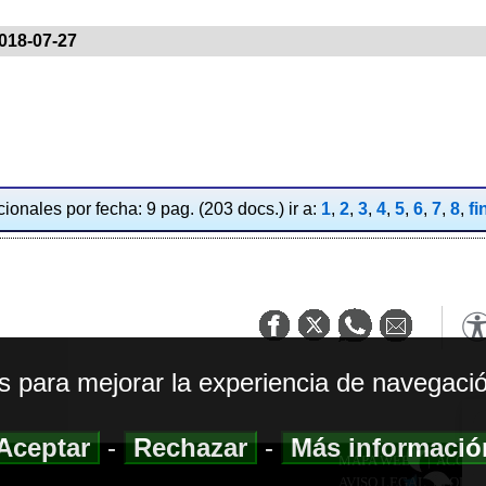
018-07-27
ionales por fecha: 9 pag. (203 docs.) ir a:
1
,
2
,
3
,
4
,
5
,
6
,
7
,
8
,
fi
os para mejorar la experiencia de navegació
Aceptar
-
Rechazar
-
Más informaci
MAPA WEB
|
ACCESI
AVISO LEGAL
|
POLIT