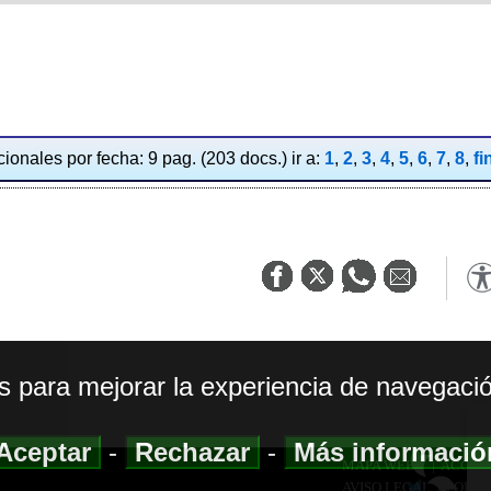
ionales por fecha: 9 pag. (203 docs.) ir a:
1
,
2
,
3
,
4
,
5
,
6
,
7
,
8
,
fi
os para mejorar la experiencia de navegació
Aceptar
-
Rechazar
-
Más informaci
MAPA WEB
|
ACCESI
AVISO LEGAL
|
POLIT