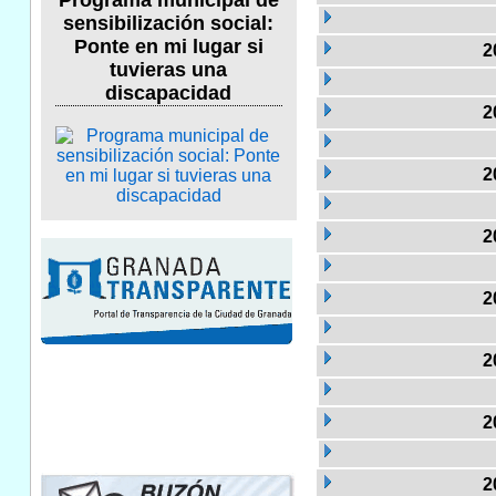
Programa municipal de
sensibilización social:
Ponte en mi lugar si
2
tuvieras una
discapacidad
2
2
2
2
2
2
2