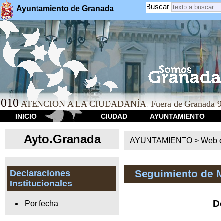
Buscar
Ayuntamiento de Granada
010
ATENCION A LA CIUDADANÍA. Fuera de Granada 9
INICIO
CIUDAD
AYUNTAMIENTO
Ayto.Granada
AYUNTAMIENTO > Web of
Seguimiento de 
Declaraciones
Institucionales
D
Por fecha