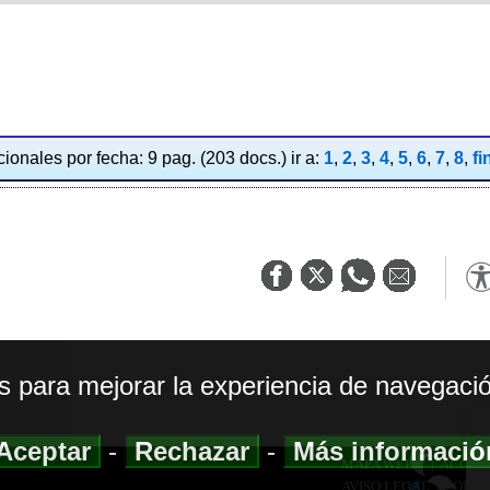
ionales por fecha: 9 pag. (203 docs.) ir a:
1
,
2
,
3
,
4
,
5
,
6
,
7
,
8
,
fi
os para mejorar la experiencia de navegació
Aceptar
-
Rechazar
-
Más informaci
MAPA WEB
|
ACCESI
AVISO LEGAL
|
POLIT