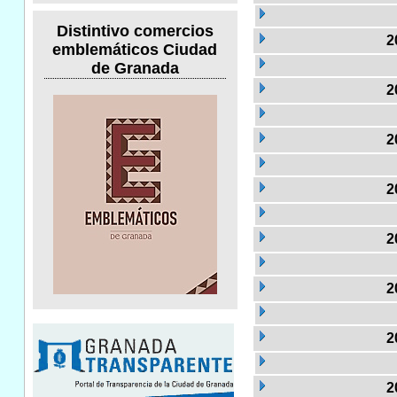
Distintivo comercios
2
emblemáticos Ciudad
de Granada
2
2
2
2
2
2
2