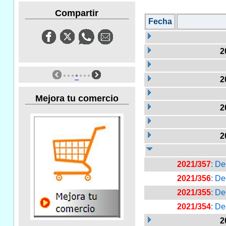
Compartir
Fecha
2
2
Mejora tu comercio
2
2
2021/357
: De
2021/356
: De
2021/355
: De
2021/354
: De
2