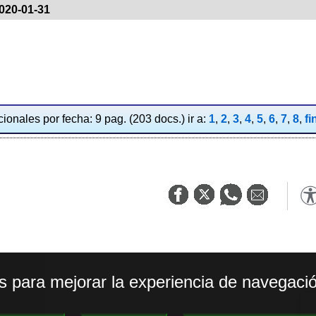
020-01-31
ionales por fecha: 9 pag. (203 docs.) ir a:
1
,
2
,
3
,
4
,
5
,
6
,
7
,
8
,
fi
os para mejorar la experiencia de navegació