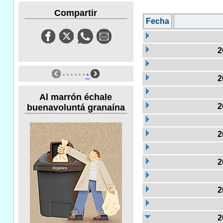
Compartir
Fecha
2
2
Al marrón échale
2
buenavoluntá granaína
2
2
2
2