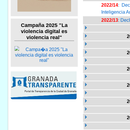
2022/14
: Dec
Inteligencia A
2022/13
: Dec
Campaña 2025 "La
violencia digital es
2
violencia real"
2
2
2
2
2