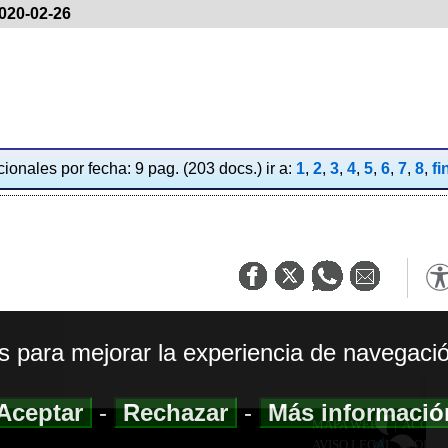
020-02-26
ionales por fecha: 9 pag. (203 docs.) ir a:
1
,
2
,
3
,
4
,
5
,
6
,
7
,
8
,
fi
os para mejorar la experiencia de navegació
Aceptar
-
Rechazar
-
Más informaci
MAPA WEB
|
ACCESI
AVISO LEGAL
|
POLIT