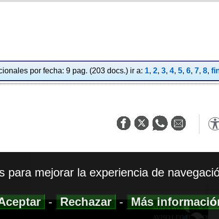
ionales por fecha: 9 pag. (203 docs.) ir a:
1
,
2
,
3
,
4
,
5
,
6
,
7
,
8
,
fi
os para mejorar la experiencia de navegació
Aceptar
-
Rechazar
-
Más informaci
MAPA WEB
|
ACCESI
AVISO LEGAL
|
POLIT