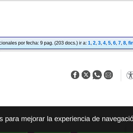
ionales por fecha: 9 pag. (203 docs.) ir a:
1
,
2
,
3
,
4
,
5
,
6
,
7
,
8
,
fi
os para mejorar la experiencia de navegació