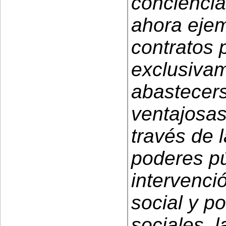
conciencia
ahora ejem
contratos 
exclusiva
abastecer
ventajosas
través de l
poderes pú
intervenci
social y po
sociales, 