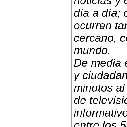
noticias y
día a día;
ocurren ta
cercano, c
mundo.
De media 
y ciudada
minutos al
de televisi
informativ
entre los 5