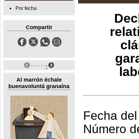
Por fecha
Decl
Compartir
rela
cl
gara
lab
Al marrón échale
buenavoluntá granaína
Fecha del
Número d