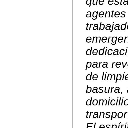
que est
agentes 
trabajad
emergen
dedicaci
para reve
de limpi
basura,
domicili
transpor
El espír