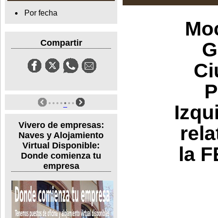
Por fecha
Moc
Compartir
G
Ci
P
Izqu
Vivero de empresas:
rela
Naves y Alojamiento
Virtual Disponible:
la F
Donde comienza tu
empresa