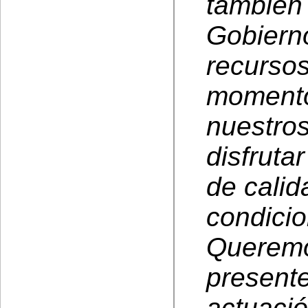
también
Gobiern
recursos
momento
nuestro
disfruta
de calid
condicio
Queremos
present
actuació