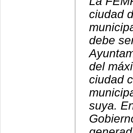
La FEMP
ciudad d
municip
debe se
Ayuntam
del máx
ciudad c
municipa
suya. En
Gobierno
generad