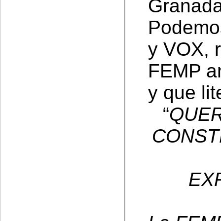
Granada;
Podemos
y VOX, r
FEMP ant
y que li
“
QUER
CONST
EX