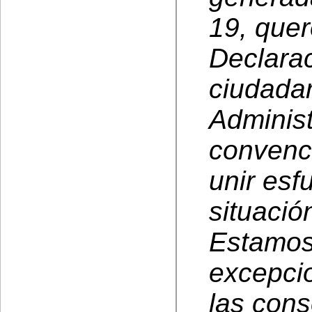
19, quer
Declarac
ciudadan
Administ
convenc
unir esf
situació
Estamos 
excepci
las cons