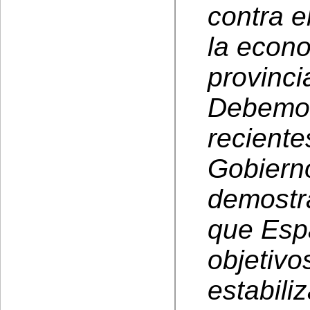
contra e
la econo
provinci
Debemos 
reciente
Gobiern
demostr
que Esp
objetiv
estabili