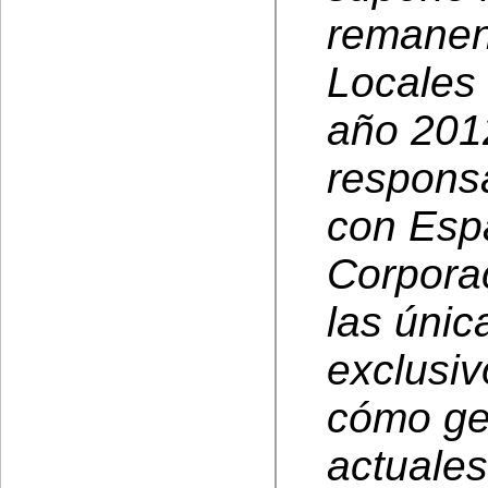
remanen
Locales
año 2012
respons
con Esp
Corporac
las únic
exclusiv
cómo ges
actuales