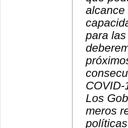
alcance 
capacid
para las
deberemo
próximo
consecue
COVID-
Los Gob
meros re
política