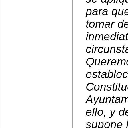
para qu
tomar d
inmedia
circunst
Queremos
establec
Constitu
Ayuntam
ello, y 
supone l