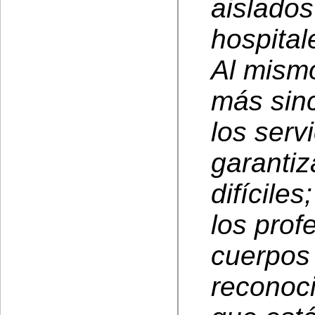
aislados
hospital
Al mismo
más sinc
los serv
garanti
difícile
los prof
cuerpos 
reconoci