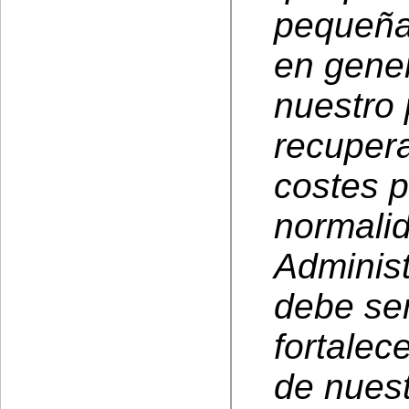
pequeña
en gener
nuestro 
recuper
costes p
normali
Adminis
debe se
fortalec
de nuest