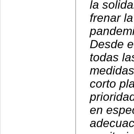
la solid
frenar l
pandemi
Desde e
todas la
medidas
corto pl
priorida
en espec
adecuaci