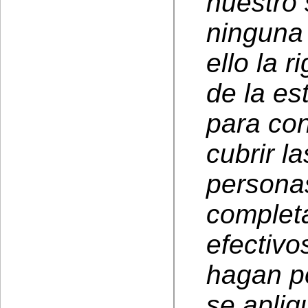
nuestro 
ninguna 
ello la r
de la es
para con
cubrir l
persona
completa
efectivo
hagan p
se apliq