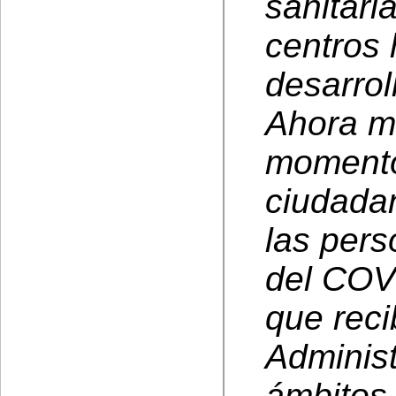
sanitari
centros 
desarrol
Ahora m
momento 
ciudadan
las pers
del COV
que reci
Administ
ámbitos