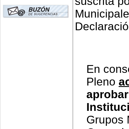
suscrita p
Municipale
Declaración
En cons
Pleno
a
aprobar
Instituc
Grupos 