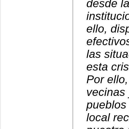
desde la
instituc
ello, di
efectivo
las situ
esta cris
Por ello
vecinas 
pueblos
local r