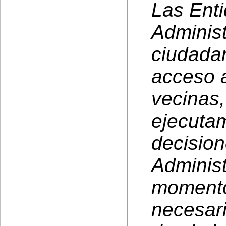
Las Enti
Administ
ciudadan
acceso a
vecinas,
ejecutam
decision
Administ
momento
necesari