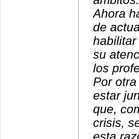
Ahora ha
de actua
habilit
su atenc
los prof
Por otra
estar ju
que, co
crisis, 
esta ra