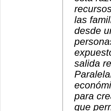
recurso
las fami
desde un
personas
expuest
salida re
Paralela
económic
para cre
que perm