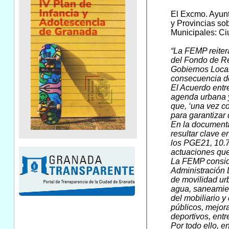
El Excmo. Ayunt
y Provincias so
Municipales: Ci
“La FEMP reiter
del Fondo de Re
Gobiernos Local
consecuencia de
El Acuerdo entr
agenda urbana y
que, ‘una vez c
para garantizar 
En la documenta
resultar clave 
los PGE21, 10.7
actuaciones que
La FEMP conside
Administración 
de movilidad ur
agua, saneamien
del mobiliario y
públicos, mejora
deportivos, entre
Por todo ello, 