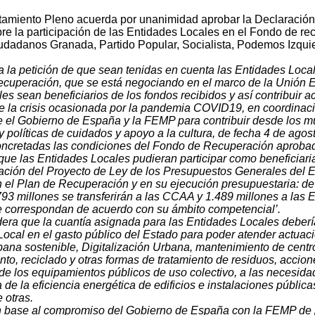
amiento Pleno acuerda por unanimidad aprobar la Declaración 
bre la participación de las Entidades Locales en el Fondo de re
udadanos Granada, Partido Popular, Socialista, Podemos Izquie
a la petición de que sean tenidas en cuenta las Entidades Local
cuperación, que se está negociando en el marco de la Unión Eu
es sean beneficiarios de los fondos recibidos y así contribuir
 la crisis ocasionada por la pandemia COVID19, en coordinació
e el Gobierno de España y la FEMP para contribuir desde los mun
 políticas de cuidados y apoyo a la cultura, de fecha 4 de agos
oncretadas las condiciones del Fondo de Recuperación aprobado
que las Entidades Locales pudieran participar como beneficiaria
ción del Proyecto de Ley de los Presupuestos Generales del Es
en el Plan de Recuperación y en su ejecución presupuestaria: de
93 millones se transferirán a las CCAA y 1.489 millones a las
 correspondan de acuerdo con su ámbito competencial’.
ra que la cuantía asignada para las Entidades Locales debería e
Local en el gasto público del Estado para poder atender actua
bana sostenible, Digitalización Urbana, mantenimiento de cent
to, reciclado y otras formas de tratamiento de residuos, acci
 de los equipamientos públicos de uso colectivo, a las necesida
 de la eficiencia energética de edificios e instalaciones públic
 otras.
en base al compromiso del Gobierno de España con la FEMP de p