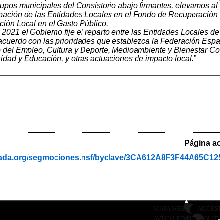
grupos municipales del Consistorio abajo firmantes, elevamo
cipación de las Entidades Locales en el Fondo de Recuperación 
ción Local en el Gasto Público.
 2021 el Gobierno fije el reparto entre las Entidades Locales
 acuerdo con las prioridades que establezca la Federación Espa
 del Empleo, Cultura y Deporte, Medioambiente y Bienestar Co
dad y Educación, y otras actuaciones de impacto local.”
Página ac
anada.org/segmociones.nsf/byclave/3CA612A8F3F44A65C
MAPA WEB
|
ACCESI
AVISO LEGAL
|
POLIT