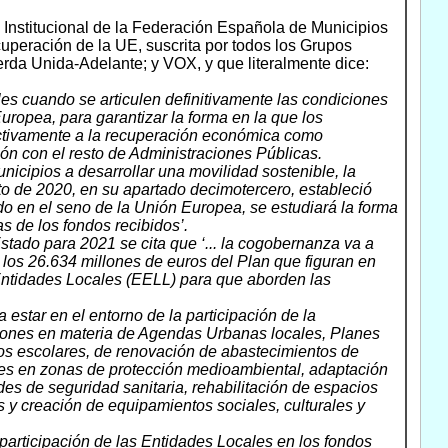
Institucional de la Federación Española de Municipios
cuperación de la UE, suscrita por todos los Grupos
rda Unida-Adelante; y VOX, y que literalmente dice:
es cuando se articulen definitivamente las condiciones
ropea, para garantizar la forma en la que los
 activamente a la recuperación económica como
n con el resto de Administraciones Públicas.
icipios a desarrollar una movilidad sostenible, la
to de 2020, en su apartado decimotercero, estableció
 en el seno de la Unión Europea, se estudiará la forma
s de los fondos recibidos’.
tado para 2021 se cita que ‘... la cogobernanza va a
 los 26.634 millones de euros del Plan que figuran en
 Entidades Locales (EELL) para que aborden las
star en el entorno de la participación de la
ciones en materia de Agendas Urbanas locales, Planes
ros escolares, de renovación de abastecimientos de
ones en zonas de protección medioambiental, adaptación
des de seguridad sanitaria, rehabilitación de espacios
as y creación de equipamientos sociales, culturales y
articipación de las Entidades Locales en los fondos