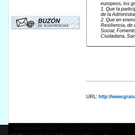
europeos, los 
1. Que la parti
de la Administra
2. Que en enero
Resiliencia, de
Social, Fomento
Ciudadana, Sani
URL:
http://www.gr
Ayuntamiento de Granada. Todos los Derechos Reservados.
Plaza del Carmen,18071 Granada
|
958 539 697