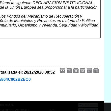
s al Pleno la siguiente DECLARACIÓN INSTITUCIONAL:
de la Unión Europea sea proporcional a la participación
 de los Fondos del Mecanismo de Recuperación y
ñola de Municipios y Provincias en materia de Política
munitario, Urbanismo y Vivienda, Seguridad y Movilidad
tualizada el: 28/12/2020 08:52
125864C002B2EC0
BILIDAD
ICA DE PRIVACIDAD