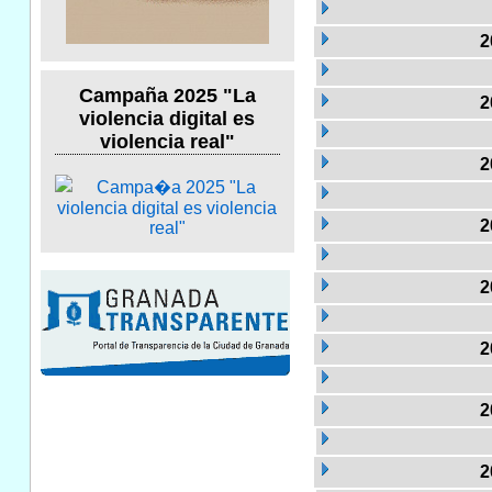
2
Campaña 2025 "La
2
violencia digital es
violencia real"
2
2
2
2
2
2