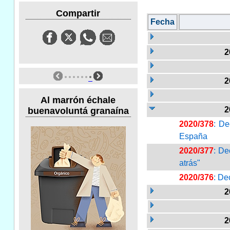
Compartir
Fecha
2
2
Al marrón échale
2
buenavoluntá granaína
2020/378
: De
España
2020/377
: De
atrás"
2020/376
: De
2
2