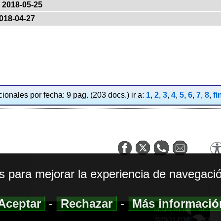
2018-05-25
018-04-27
ionales por fecha: 9 pag. (203 docs.) ir a:
1
,
2
,
3
,
4
,
5
,
6
,
7
,
8
,
fi
os para mejorar la experiencia de navegació
Aceptar
-
Rechazar
-
Más informaci
MAPA WEB
|
ACCESI
AVISO LEGAL
|
POLIT