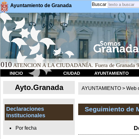
Buscar
Ayuntamiento de Granada
010
ATENCION A LA CIUDADANÍA. Fuera de Granada 9
INICIO
CIUDAD
AYUNTAMIENTO
Ayto.Granada
AYUNTAMIENTO > Web of
Seguimiento de 
Declaraciones
Institucionales
D
Por fecha